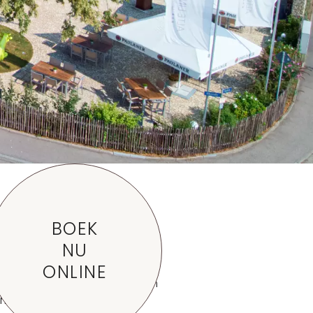
u
BOEK
NU
ist, altijd met de nadruk
ONLINE
reatieve accenten zorgen
 maakt.